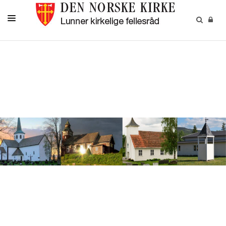
LIVETS GANG
BARN OG UNGE
OM OSS
MENIGHETSBLADET
KALENDER
KONTAKT