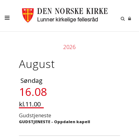
LIVETS GANG
2026
BARN OG UNGE
August
OM OSS
MENIGHETSBLADET
Søndag
KALENDER
16.08
KONTAKT
kl.11.00
Gudstjeneste
GUDSTJENESTE
-
Oppdalen kapell