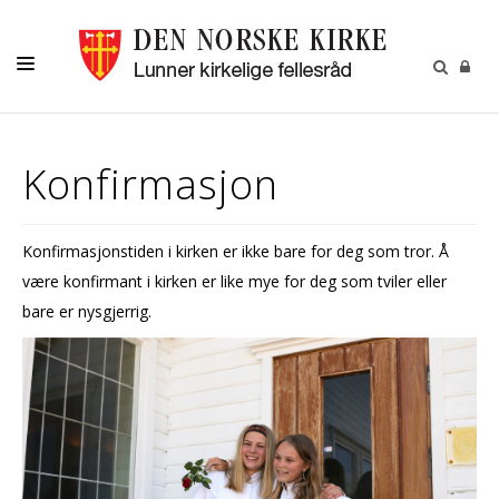
LIVETS GANG
Konfirmasjon
BARN OG UNGE
OM OSS
Konfirmasjonstiden i kirken er ikke bare for deg som tror. Å
MENIGHETSBLADET
være konfirmant i kirken er like mye for deg som tviler eller
KALENDER
bare er nysgjerrig.
KONTAKT