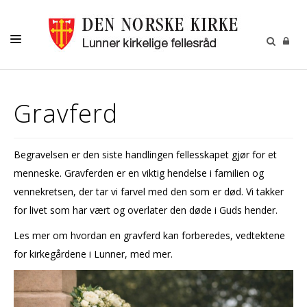
LIVETS GANG
Gravferd
BARN OG UNGE
OM OSS
Begravelsen er den siste handlingen fellesskapet gjør for et
MENIGHETSBLADET
menneske. Gravferden er en viktig hendelse i familien og
KALENDER
vennekretsen, der tar vi farvel med den som er død. Vi takker
for livet som har vært og overlater den døde i Guds hender.
KONTAKT
Les mer om hvordan en gravferd kan forberedes, vedtektene
for kirkegårdene i Lunner, med mer.